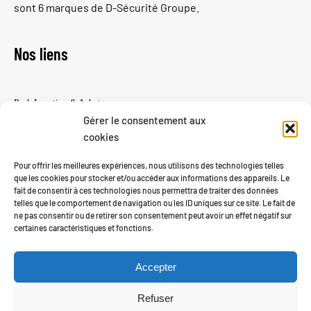
sont 6 marques de D-Sécurité Groupe.
Nos liens
Pack Location & Achat
Gérer le consentement aux
Devis gratuit
cookies
Notices d’utilisation
Devenir revendeur
Pour offrir les meilleures expériences, nous utilisons des technologies telles
Mon compte
que les cookies pour stocker et/ou accéder aux informations des appareils. Le
fait de consentir à ces technologies nous permettra de traiter des données
telles que le comportement de navigation ou les ID uniques sur ce site. Le fait de
ne pas consentir ou de retirer son consentement peut avoir un effet négatif sur
certaines caractéristiques et fonctions.
Accepter
–
–
Mentions légales
Conditions Générales de Vente
Conditions Générales
Refuser
–
–
de Maintenance
Conditions Générales de Location
RGPD