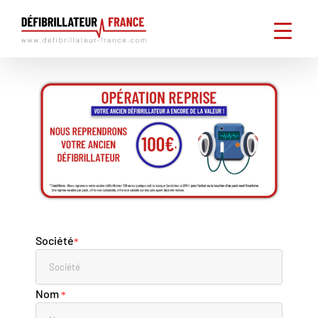
Passer
au
contenu
Société
*
Nom
*