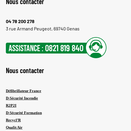
Nous contacter
04 78 200 278
3 rue Armand Peugeot, 69740 Genas
Nous contacter
Défibrillateur France
D-Sécurité Incendie
R2P2I
D-Sécurité Formation
Recycl’R
Qualit Air